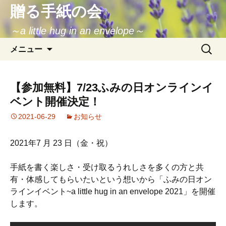
贈る手紙の会
～a little hug in an envelope～
コ
検
メニュー
ン
索:
テ
ン
【参加無料】7/23ふみの日オンラインイ
ツ
ベント開催決定！
へ
移
2021-06-29
お知らせ
動
2021年7 月 23 日（金・祝）
手紙を書く楽しさ・受け取るうれしさを多くの方と共
有・体感してもらいたいという想いから「ふみの日オン
ラインイベント~a little hug in an envelope 2021」を開催
します。