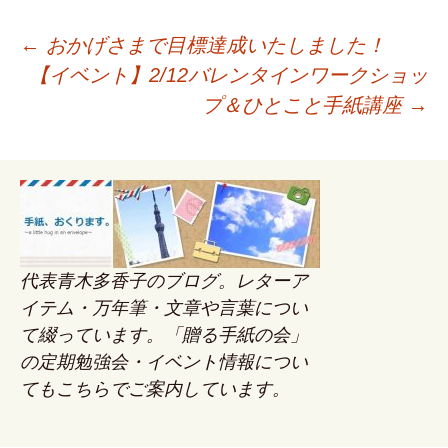
←
おかげさまで目標達成いたしました！
投
【イベント】2/12バレンタインワークショッ
稿
プ＆ひとこと手紙講座
→
ナ
ビ
ゲ
ー
シ
代表青木多香子のブログ。レターア
ョ
イテム・万年筆・文章や言葉につい
ン
て綴っています。「贈る手紙の会」
の定期勉強会・イベント情報につい
てもこちらでご案内しています。